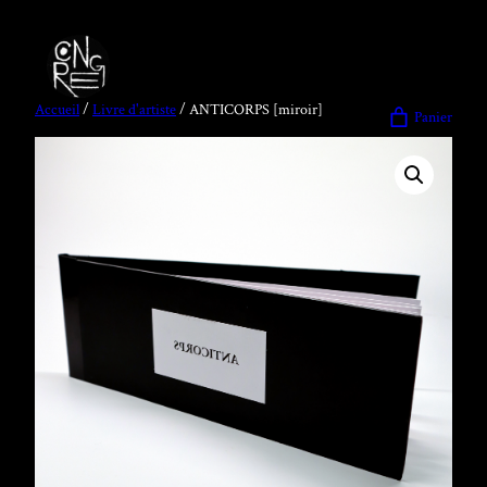
Accueil
/
Livre d'artiste
/ ANTICORPS [miroir]
Panier