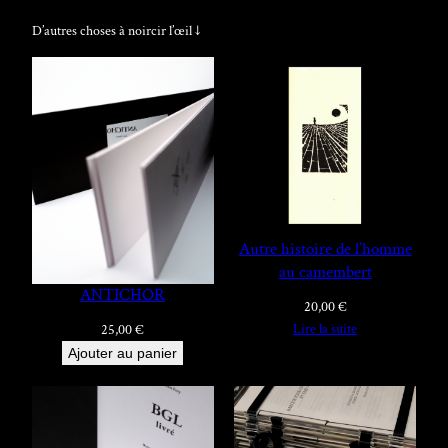
D’autres choses à noircir l’œil ↓
Autre histoire de l’homme
au camembert
ANTICHOR
20,00
€
Lire la suite
25,00
€
Ajouter au panier