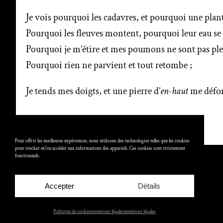
Je vois pourquoi les cadavres, et pourquoi une pla
Pourquoi les fleuves montent, pourquoi leur eau se
Pourquoi je m’étire et mes poumons ne sont pas pl
Pourquoi rien ne parvient et tout retombe ;
Je tends mes doigts, et une pierre d’
en-haut
me défon
Pour offrir les meilleures expériences, nous utilisons des technologies telles que les cookies
pour stocker et/ou accéder aux informations des appareils. Ces cookies sont strictement
fonctionnels.
poésie
par
Cyprien Fohr
Accepter
Détails
Politique de cookies
mentions légales
mentions légales