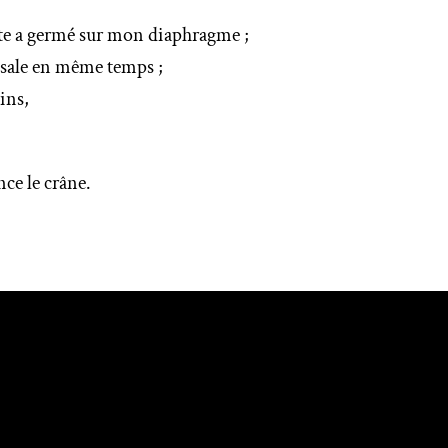
nte a germé sur mon diaphragme ;
 sale en même temps ;
eins,
ce le crâne.